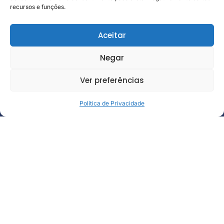
recursos e funções.
Aceitar
Negar
Ver preferências
Política de Privacidade
No experience needed • from no-code to developer
Next Course