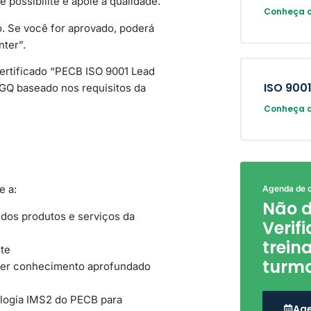
 possibilite e apoie a qualidade.
Conheça o
. Se você for aprovado, poderá
nter”.
ertificado “PECB ISO 9001 Lead
ISO 9001
GQ baseado nos requisitos da
Conheça o
e a:
Agenda de 
Não d
 dos produtos e serviços da
Verif
trei
nte
turma
bter conhecimento aprofundado
ologia IMS2 do PECB para
Age