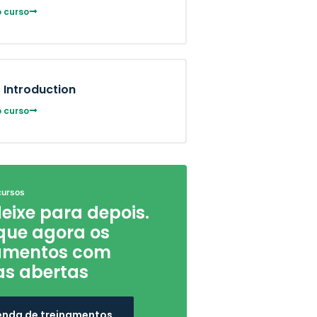
 curso
 Introduction
 curso
cursos
eixe para depois.
ique agora os
namentos com
s abertas
nda de treinamentos