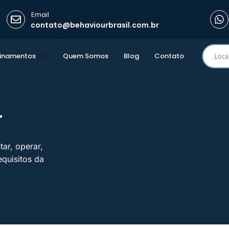
Email
contato@behaviourbrasil.com.br
einamentos
Quem Somos
Blog
Contato
r
ar, operar,
quisitos da