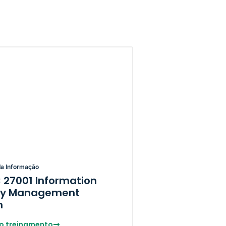
a Informação
C 27001 Information
ity Management
m
o treinamento