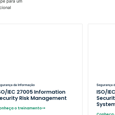
ipe para um
cional
gurança da Informação
Segurança d
SO/IEC 27005 Information
ISO/IE
ecurity Risk Management
Secur
Syste
onheça o treinamento
Conheça 