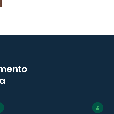
imento
sa