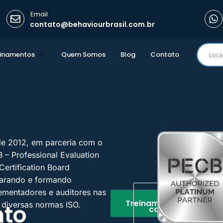
Email
contato@behaviourbrasil.com.br
einamentos
Quem Somos
Blog
Contato
PECB
no
Saiba mais