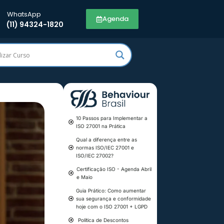
WhatsApp
Agenda
(11) 94324-1820
10 Passos para Implementar a
ISO 27001 na Prática
Qual a diferença entre as
normas ISO/IEC 27001 e
ISO/IEC 27002?
Certificação ISO - Agenda Abril
e Maio
Guia Prático: Como aumentar
sua segurança e conformidade
hoje com o ISO 27001 + LGPD
Política de Descontos