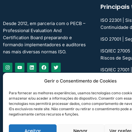
Principai
ISO 22301 | Si
Desde 2012, em parceria com o PECB –
Continuidade 
Professional Evaluation And
Certification Board preparando e
ISO 27001 | Se
formando implementadores e auditores
ISO/IEC 27005
nas mais diversas normas ISO.
Riscos de Seg
ISO/IEC 27001 
Segurança da 
Gerir o Consentimento de Cookies
ISO 31000 | Ge
Para fornecer as melhores experiências, usamos tecnologias como cooki
armazenar e/ou aceder a informações do dispositivo. Consentir com essa
tecnologias nos permitirá processar dados, como comportamento de nav
IDs exclusivos neste site. Não consentir ou retirar o consentimento pode a
negativamante certos recursos e funções.
Aceitar
Negar
Ver prefe