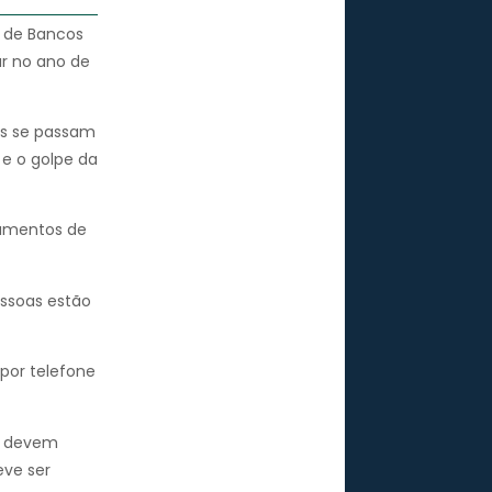
a de Bancos
ar no ano de
as se passam
 e o golpe da
gumentos de
ssoas estão
 por telefone
s devem
eve ser