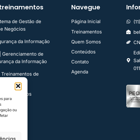
s treinamentos
Navegue
Inf
stema de Gestão de
Página Inicial
(1
de Negócios
Treinamentos
be
gurança da Informação
Quem Somos
CN
Conteúdos
Edi
 | Gerenciamento de
Sa
urança da Informação
Contato
01
Agenda
| Treinamentos de
Informação
stão de Riscos
es para
s
egação ou
fetar
rências