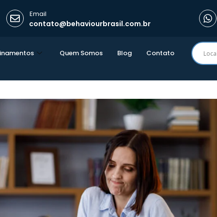
Email
contato@behaviourbrasil.com.br
einamentos
Quem Somos
Blog
Contato