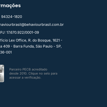
ormações
1) 94324-1820
haviourbrasil@behaviourbrasil.com.br
PJ: 17.670.922/0001-09
fício Lex Office, R. do Bosque, 1621 -
la 409 - Barra Funda, São Paulo - SP,
136-001
Parceiro PECB acreditado
desde 2010. Clique no selo para
acessar a verificação.