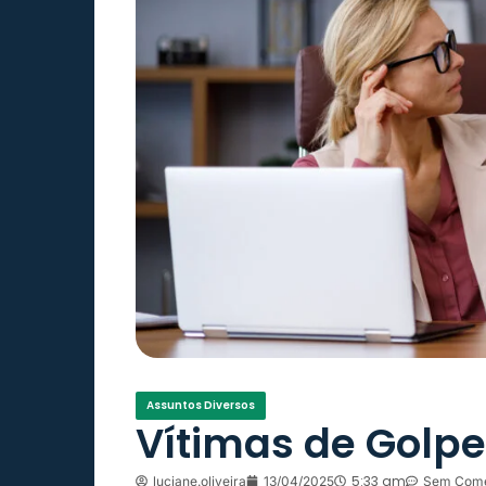
Assuntos Diversos
Vítimas de Golpe
5:33 am
luciane.oliveira
13/04/2025
Sem Come