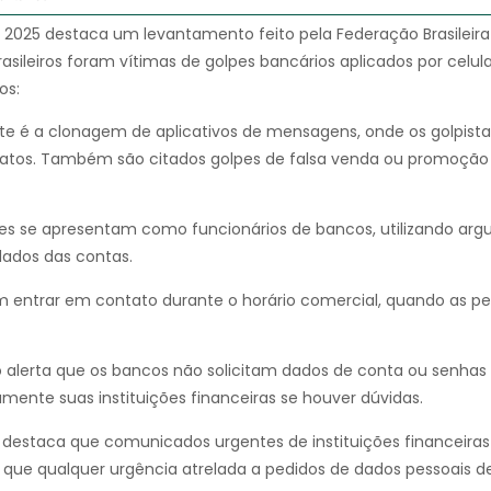
 de 2025 destaca um levantamento feito pela Federação Brasileir
asileiros foram vítimas de golpes bancários aplicados por celul
os:
te é a clonagem de aplicativos de mensagens, onde os golpist
ontatos. Também são citados golpes de falsa venda ou promoção
zes se apresentam como funcionários de bancos, utilizando ar
dados das contas.
entrar em contato durante o horário comercial, quando as pe
o alerta que os bancos não solicitam dados de conta ou senhas
ente suas instituições financeiras se houver dúvidas.
destaca que comunicados urgentes de instituições financeira
 que qualquer urgência atrelada a pedidos de dados pessoais d