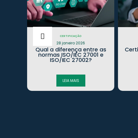
CERTIFICAÇÃO
28 janeiro 2026
a
Qual a diferença entre as
Cert
7001 na
normas ISO/IEC 27001 e
ISO/IEC 27002?
LEIA MAIS