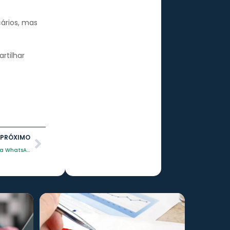
ários, mas
rtilhar
PRÓXIMO
Como a Behaviour Brasil Combateu uma Fraude Corporativa via WhatsApp​