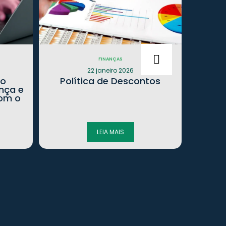
FINANÇAS
22 janeiro 2026
mo
Política de Descontos
Audi
nça e
com o
D
LEIA MAIS