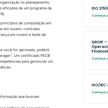
organização no planejamento,
ISO 215
o eficazes de um programa de
18.
Conheça o
e princípios de computação em
ão em nuvem, controles
rança em nuvem e teste de
GROIF –
Operaci
Se você for aprovado, poderá
Finance
Manager”. Um certificado PECB
Conheça o
ompetências para gerenciar um
áticas.
ISO/IEC
Conheça o
informação que buscam