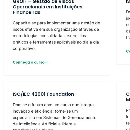
GROIF – Gestão de Riscos
I
Operacionais em Instituições
Financeiras
Do
in
Capacite-se para implementar uma gestão de
e
riscos efetiva em sua organização através de
de
metodologias consolidadas, exercícios
tr
práticos e ferramentas aplicáveis ao dia a dia
corporativo.
C
Conheça o curso
ISO/IEC 42001 Foundation
C
M
Domine o futuro com um curso que integra
Pr
inovação e eficiência: torne-se um
In
especialista em Sistemas de Gerenciamento
re
de Inteligência Artificial e lidere a
g