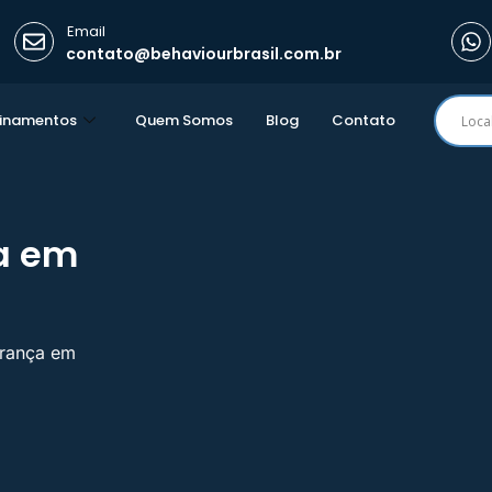
Email
contato@behaviourbrasil.com.br
einamentos
Quem Somos
Blog
Contato
ça em
urança em