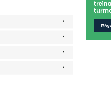
trei
turma
Age