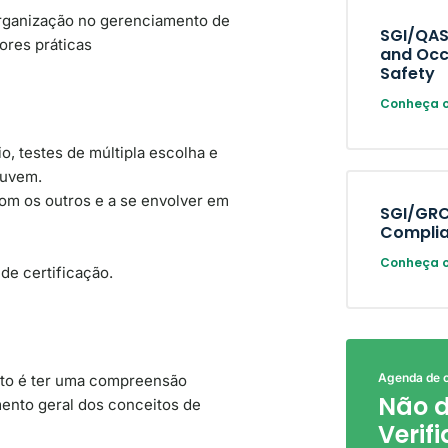
organização no gerenciamento de
SGI/QAS
res práticas
and Occ
Safety
Conheça o
o, testes de múltipla escolha e
nuvem.
com os outros e a se envolver em
SGI/GRC
Compli
Conheça o
de certificação.
Agenda de 
ento é ter uma compreensão
Não d
ento geral dos conceitos de
Verif