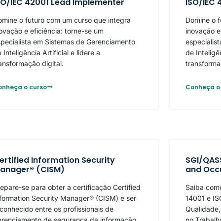
SO/IEC 42001 Lead Implementer
ISO/IEC 
mine o futuro com um curso que integra
Domine o f
ovação e eficiência: torne-se um
inovação e
specialista em Sistemas de Gerenciamento
especialis
 Inteligência Artificial e lidere a
de Inteligên
ansformação digital.
transformaç
onheça o curso
Conheça o
ertified Information Security
SGI/QASS
anager® (CISM)
and Occu
epare-se para obter a certificação Certified
Saiba como
formation Security Manager® (CISM) e ser
14001 e I
conhecido entre os profissionais de
Qualidade
erenciamento de segurança da informação
no Trabalh